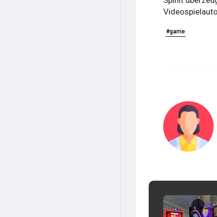
Videospielauto
#game