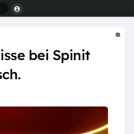
sse bei Spinit
sch.